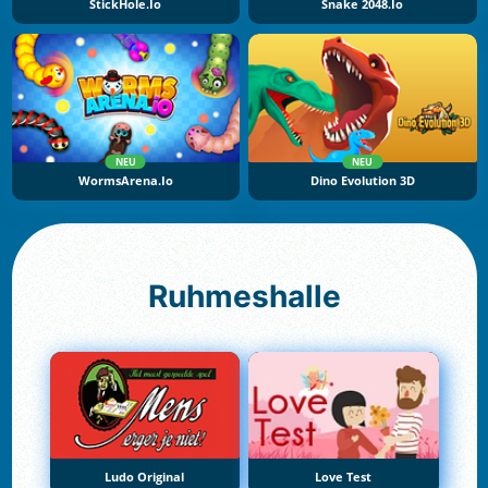
StickHole.io
Snake 2048.io
NEU
NEU
WormsArena.io
Dino Evolution 3D
Ruhmeshalle
Ludo Original
Love Test