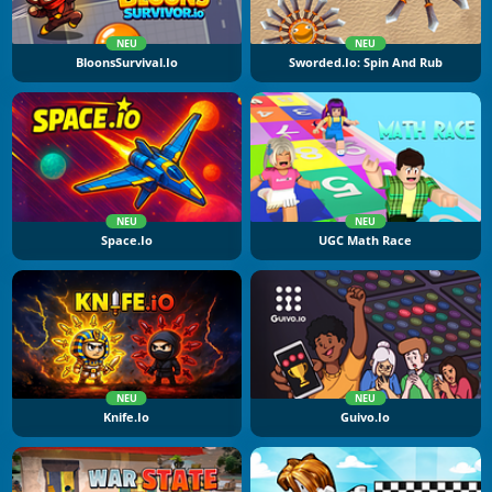
NEU
NEU
BloonsSurvival.io
Sworded.io: Spin And Rub
NEU
NEU
Space.io
UGC Math Race
NEU
NEU
Knife.io
Guivo.io