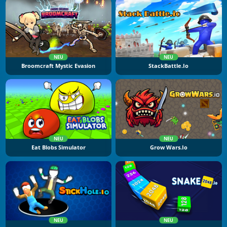
NEU
NEU
Broomcraft Mystic Evasion
StackBattle.io
NEU
NEU
Eat Blobs Simulator
Grow Wars.io
NEU
NEU