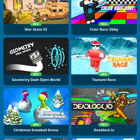
NEU
NEU
War State IO
Color Race Obby
NEU
NEU
Geometry Dash Open World
Tsunami Race
NEU
NEU
Christmas Snowball Arena
Deadlock.io