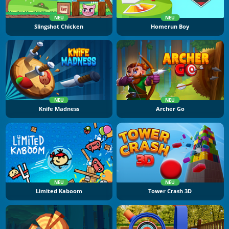
NEU
NEU
Slingshot Chicken
Homerun Boy
NEU
NEU
Knife Madness
Archer Go
NEU
NEU
Limited Kaboom
Tower Crash 3D