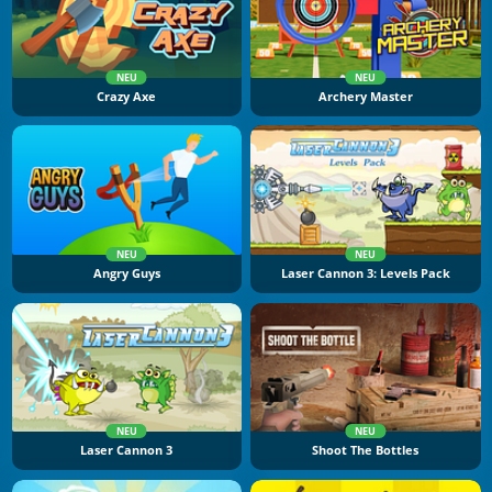
NEU
NEU
Crazy Axe
Archery Master
NEU
NEU
Angry Guys
Laser Cannon 3: Levels Pack
NEU
NEU
Laser Cannon 3
Shoot The Bottles