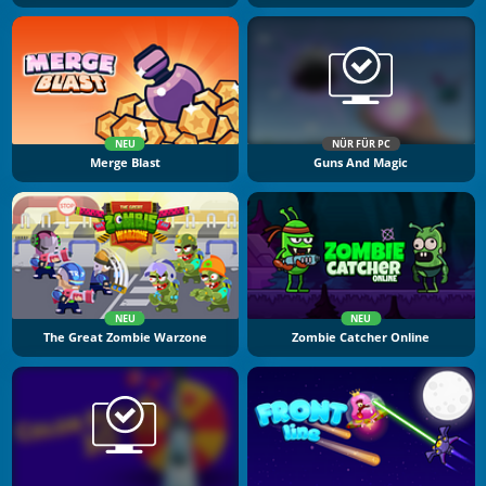
NEU
NÜR FÜR PC
Merge Blast
Guns And Magic
NEU
NEU
The Great Zombie Warzone
Zombie Catcher Online