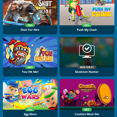
NEU
NEU
Shot For Hire
Push My Chair
NEU
NÜR FÜR PC
You Hit Me!
Skeleton Hunter
NEU
NEU
Egg Wars
Cookies Must Die