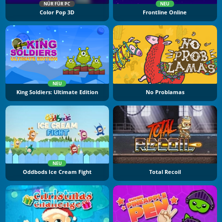
NÜR FÜR PC
NEU
Color Pop 3D
Frontline Online
NEU
King Soldiers: Ultimate Edition
No Problamas
NEU
Oddbods Ice Cream Fight
Total Recoil