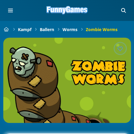
Kampf
Ballern
Worms
Zombie Worms