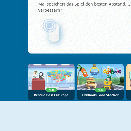
Mal speichert das Spiel den besten Abstand. G
verbessern?
NEU
NEU
Rescue Boss Cut Rope
Oddbods Food Stacker
NEU
NEU