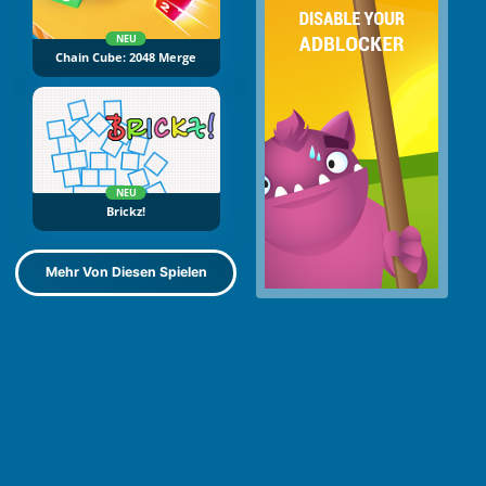
NEU
Chain Cube: 2048 Merge
NEU
Brickz!
Mehr Von Diesen Spielen