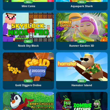
NEU
NEU
Mini Coins
Aquapark Shark
NEU
NEU
Noob Sky Block
Runner Garden 3D
NEU
NEU
Gold Diggers Online
Hamster Island