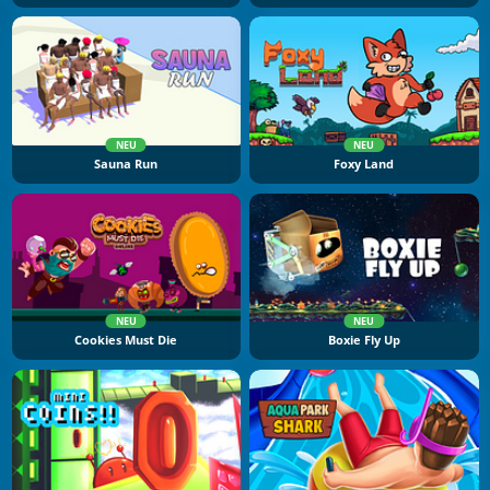
NEU
NEU
Sauna Run
Foxy Land
NEU
NEU
Cookies Must Die
Boxie Fly Up