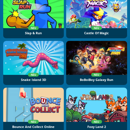
NEU
NEU
Slap & Run
Castle Of Magic
NEU
NEU
Snake Island 3D
BoBoiBoy Galaxy Run
NEU
NEU
Bounce And Collect Online
Foxy Land 2