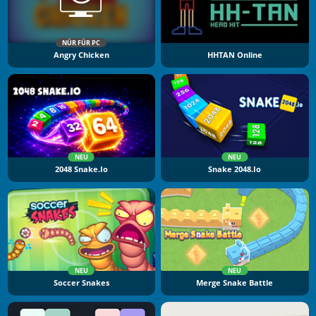
NÜR FÜR PC
Angry Chicken
HHTAN Online
NEU
NEU
2048 Snake.io
Snake 2048.io
NEU
NEU
Soccer Snakes
Merge Snake Battle