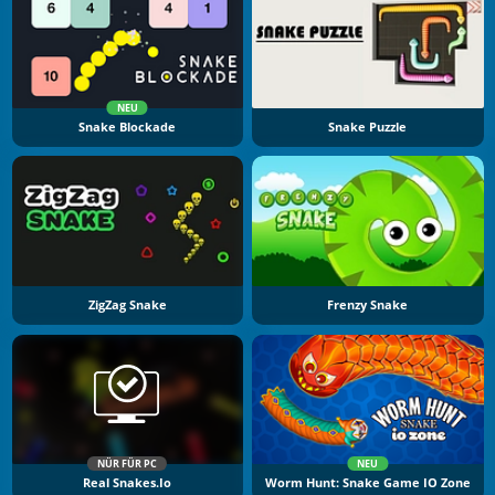
NEU
Snake Blockade
Snake Puzzle
ZigZag Snake
Frenzy Snake
NÜR FÜR PC
NEU
Real Snakes.io
Worm Hunt: Snake Game IO Zone