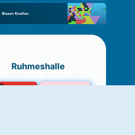
Blasen Knallen
Ruhmeshalle
Ludo Original
Love Test