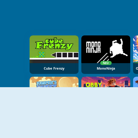
NEU
Cube Frenzy
MonoNinja
NEU
NEU
Jumper's Quest
Obby Parkour Racing