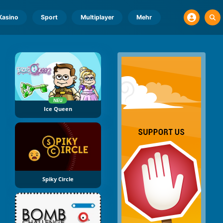
Kasino
Sport
Multiplayer
Mehr
NEU
Ice Queen
Spiky Circle