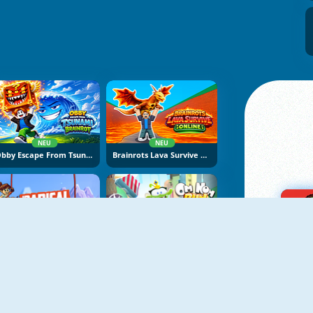
NEU
NEU
Obby Escape From Tsunami Brainrot
Brainrots Lava Survive Online
NEU
NEU
Radical Rappelling
Om Nom Run