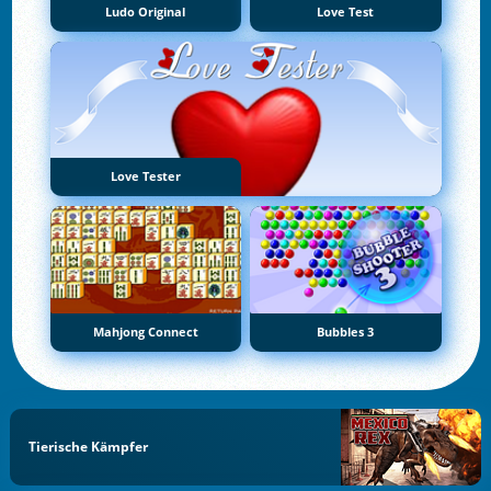
Ludo Original
Love Test
Love Tester
Mahjong Connect
Bubbles 3
Tierische Kämpfer