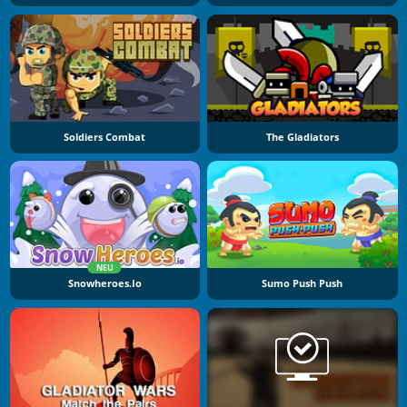
Soldiers Combat
The Gladiators
NEU
Snowheroes.io
Sumo Push Push