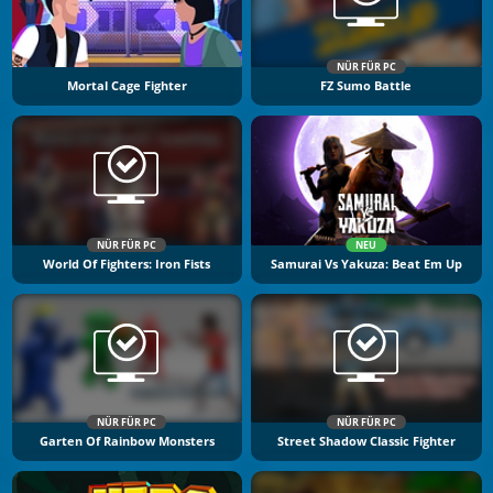
NÜR FÜR PC
Mortal Cage Fighter
FZ Sumo Battle
NÜR FÜR PC
NEU
World Of Fighters: Iron Fists
Samurai Vs Yakuza: Beat Em Up
NÜR FÜR PC
NÜR FÜR PC
Garten Of Rainbow Monsters
Street Shadow Classic Fighter