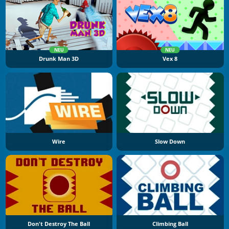
NEU
NEU
Drunk Man 3D
Vex 8
Wire
Slow Down
Don't Destroy The Ball
Climbing Ball