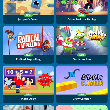
NEU
NEU
Jumper's Quest
Obby Parkour Racing
NEU
NEU
Radical Rappelling
Om Nom Run
NEU
NEU
Math Obby
Draw Climber