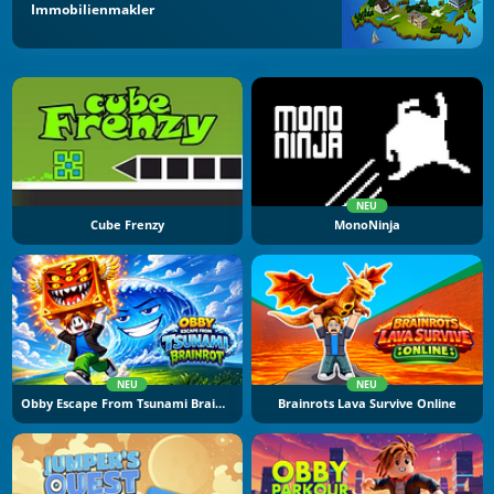
Immobilienmakler
NEU
Cube Frenzy
MonoNinja
NEU
NEU
Obby Escape From Tsunami Brainrot
Brainrots Lava Survive Online