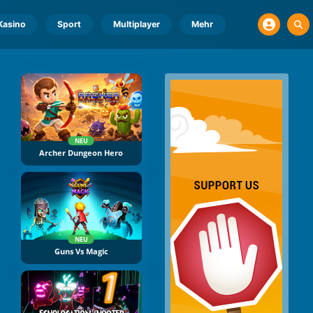
Kasino
Sport
Multiplayer
Mehr
NEU
Archer Dungeon Hero
NEU
Guns Vs Magic