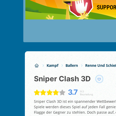
Kampf
Ballern
Renne Und Schie
Sniper Clash 3D
3.7
913
Beurteilung
Sniper Clash 3D ist ein spannender Wettbewer
Spiele werden dieses Spiel auf jeden Fall gen
Flagge der Gegner zu stehlen. Doch passe auf,