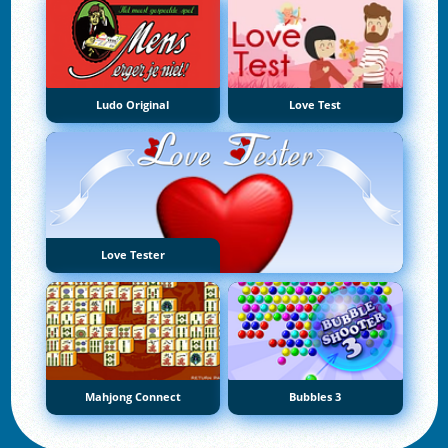
Ludo Original
Love Test
Love Tester
Mahjong Connect
Bubbles 3