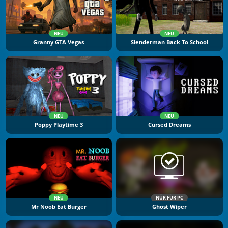
NEU
NEU
Granny GTA Vegas
Slenderman Back To School
NEU
NEU
Poppy Playtime 3
Cursed Dreams
NEU
NÜR FÜR PC
Mr Noob Eat Burger
Ghost Wiper