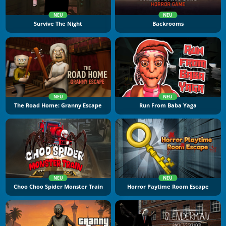
NEU
NEU
Survive The Night
Backrooms
NEU
NEU
The Road Home: Granny Escape
Run From Baba Yaga
NEU
NEU
Choo Choo Spider Monster Train
Horror Paytime Room Escape