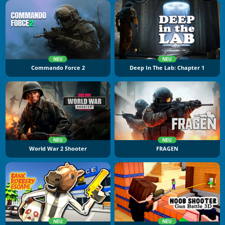
NEU
NEU
Commando Force 2
Deep In The Lab: Chapter 1
NEU
NEU
World War 2 Shooter
FRAGEN
NEU
NEU