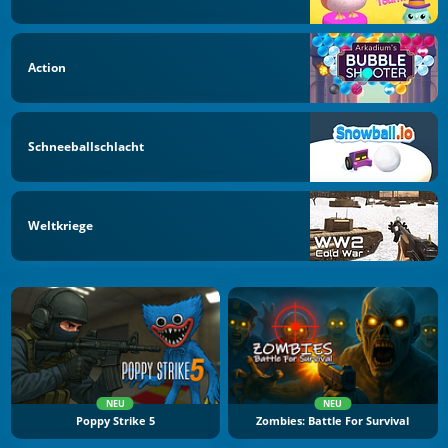
Action
Schneeballschlacht
Weltkriege
NEU
NEU
Poppy Strike 5
Zombies: Battle For Survival