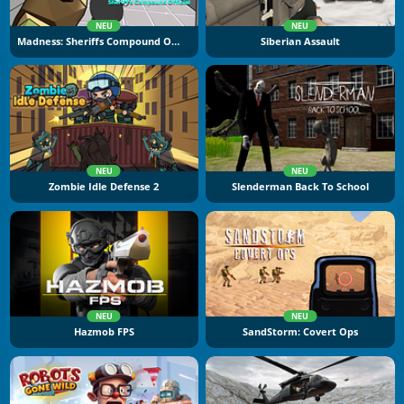
NEU
NEU
Madness: Sheriffs Compound Official
Siberian Assault
NEU
NEU
Zombie Idle Defense 2
Slenderman Back To School
NEU
NEU
Hazmob FPS
SandStorm: Covert Ops