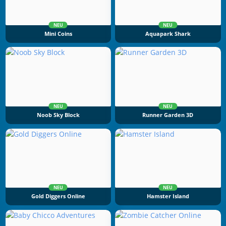
NEU
NEU
Mini Coins
Aquapark Shark
NEU
NEU
Noob Sky Block
Runner Garden 3D
NEU
NEU
Gold Diggers Online
Hamster Island