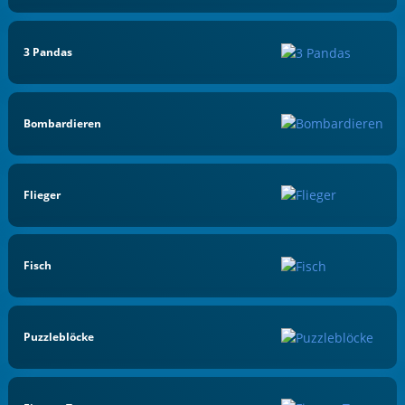
3 Pandas
Bombardieren
Flieger
Fisch
Puzzleblöcke