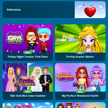
Valentine
NEU
NEU
Friday Night Funkin: First Date
Pretty Avatar Maker
NEU
NEU
Ellie And Ben Insta Fashion
My Perfect Weekend Outfit