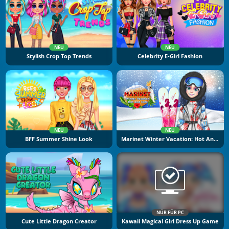
NEU
NEU
Stylish Crop Top Trends
Celebrity E-Girl Fashion
NEU
NEU
BFF Summer Shine Look
Marinet Winter Vacation: Hot And Cold
NÜR FÜR PC
Cute Little Dragon Creator
Kawaii Magical Girl Dress Up Game