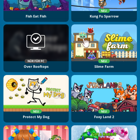
NEU
Fish Eat Fish
Kung Fu Sparrow
NÜR FÜR PC
NEU
Over Rooftops
Slime Farm
NEU
NEU
Protect My Dog
Foxy Land 2