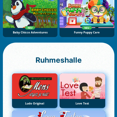
NEU
NEU
Baby Chicco Adventures
Funny Puppy Care
Ruhmeshalle
Ludo Original
Love Test