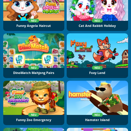
NEU
NEU
Funny Angela Haircut
Cat And Rabbit Holiday
NEU
NEU
DinoMatch Mahjong Pairs
Foxy Land
NEU
NEU
Funny Zoo Emergency
Hamster Island