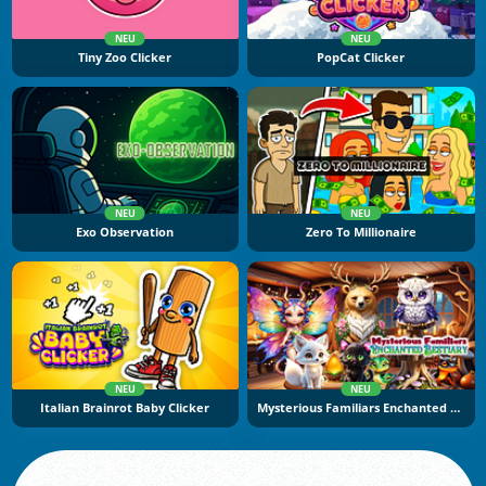
NEU
NEU
Tiny Zoo Clicker
PopCat Clicker
NEU
NEU
Exo Observation
Zero To Millionaire
NEU
NEU
Italian Brainrot Baby Clicker
Mysterious Familiars Enchanted Bestiary