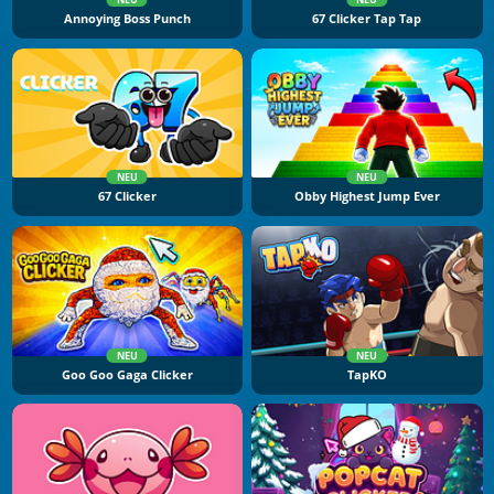
Annoying Boss Punch
67 Clicker Tap Tap
NEU
NEU
67 Clicker
Obby Highest Jump Ever
NEU
NEU
Goo Goo Gaga Clicker
TapKO