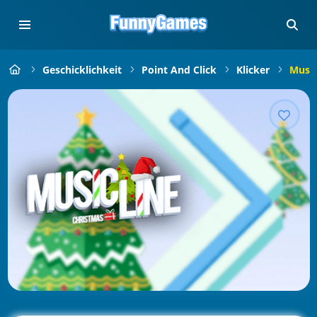
Geschicklichkeit
Point And Click
Klicker
Music