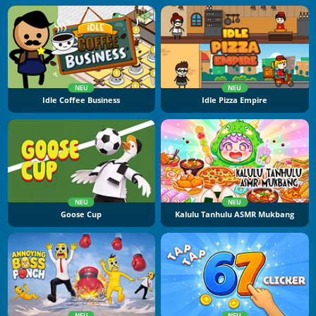
NEU
NEU
Idle Coffee Business
Idle Pizza Empire
NEU
NEU
Goose Cup
Kalulu Tanhulu ASMR Mukbang
NEU
NEU