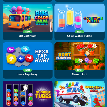
NEU
NEU
Bus Color Jam
Color Water Puzzle
NEU
NEU
Hexa Tap Away
Flower Sort