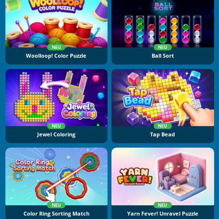
NEU
NEU
Woolloop! Color Puzzle
Ball Sort
NEU
NEU
Jewel Coloring
Tap Bead
NEU
NEU
Color Ring Sorting Match
Yarn Fever! Unravel Puzzle