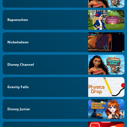
Raponschen
Nickelodeon
Disney Channel
Gravity Falls
Disney Junior