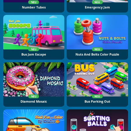
NEU
NEU
Number Tubes
Emergency Jam
NEU
NEU
Bus Jam Escape
Nuts And Bolts Color Puzzle
NEU
NEU
Diamond Mosaic
Bus Parking Out