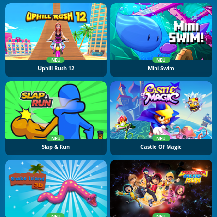
NEU
NEU
Uphill Rush 12
Mini Swim
NEU
NEU
Slap & Run
Castle Of Magic
NEU
NEU