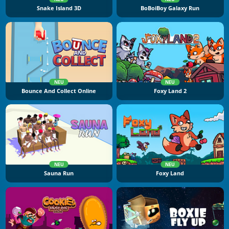
Snake Island 3D
BoBoiBoy Galaxy Run
NEU
NEU
Bounce And Collect Online
Foxy Land 2
NEU
NEU
Sauna Run
Foxy Land