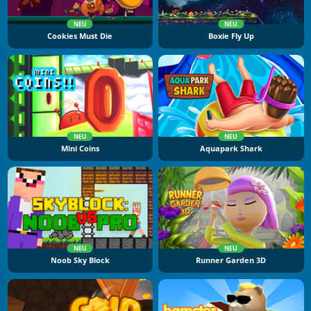
NEU
NEU
Cookies Must Die
Boxie Fly Up
NEU
NEU
Mini Coins
Aquapark Shark
NEU
NEU
Noob Sky Block
Runner Garden 3D