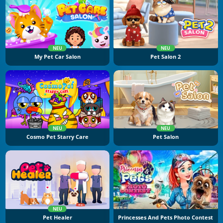
NEU
NEU
My Pet Car Salon
Pet Salon 2
NEU
NEU
Cosmo Pet Starry Care
Pet Salon
NEU
Pet Healer
Princesses And Pets Photo Contest