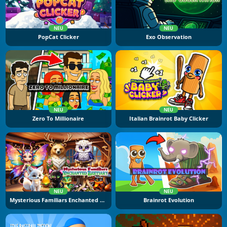
NEU
NEU
PopCat Clicker
Exo Observation
NEU
NEU
Zero To Millionaire
Italian Brainrot Baby Clicker
NEU
NEU
Mysterious Familiars Enchanted Bestiary
Brainrot Evolution