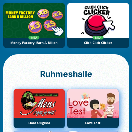
NEU
NEU
Money Factory: Earn A Billion
Click Click Clicker
Ruhmeshalle
Ludo Original
Love Test