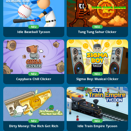
NEU
NEU
Idle Baseball Tycoon
Tung Tung Sahur Clicker
NEU
NEU
Capybara Chill Clicker
Sigma Boy: Musical Clicker
NEU
NEU
Dirty Money: The Rich Get Rich
Idle Train Empire Tycoon