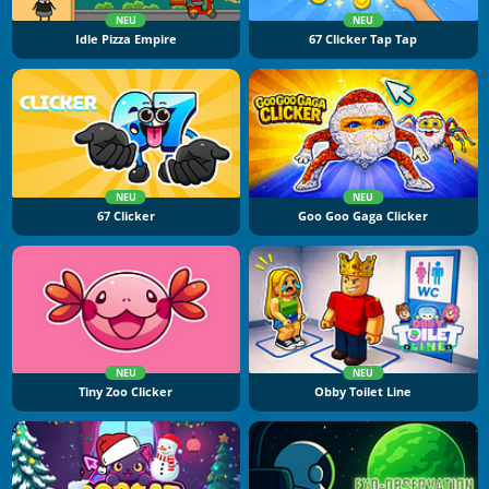
NEU
NEU
Idle Pizza Empire
67 Clicker Tap Tap
NEU
NEU
67 Clicker
Goo Goo Gaga Clicker
NEU
NEU
Tiny Zoo Clicker
Obby Toilet Line