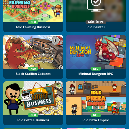
NEU
NÜR FÜR PC
Idle Farming Business
Idle Painter
NEU
NEU
Black Stallion Cabaret
Minimal Dungeon RPG
NEU
NEU
Idle Coffee Business
Idle Pizza Empire