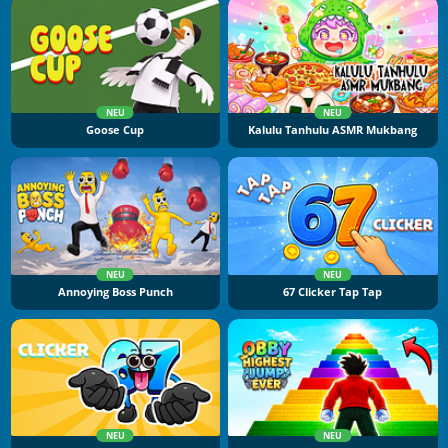
NEU
NEU
Goose Cup
Kalulu Tanhulu ASMR Mukbang
NEU
NEU
Annoying Boss Punch
67 Clicker Tap Tap
NEU
NEU