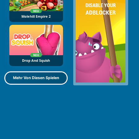
NEU
Molehill Empire 2
NEU
Drop And Squish
Mehr Von Diesen Spielen