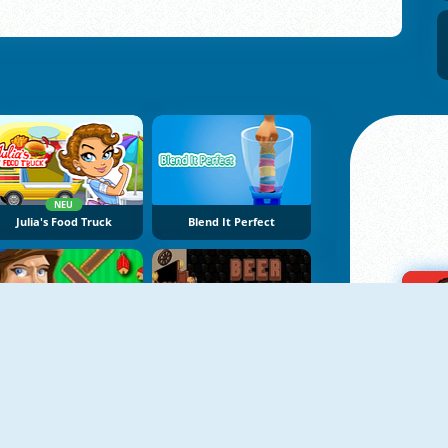
NEU
Julia's Food Truck
Blend It Perfect
Air Traffic Controller
Beer Rush