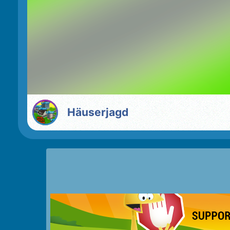
Häuserjagd