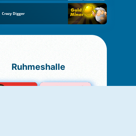
Crazy Digger
Ruhmeshalle
Ludo Original
Love Test