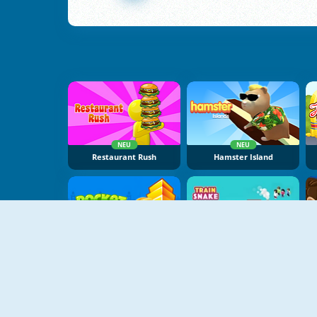
NEU
NEU
Restaurant Rush
Hamster Island
Pocket Tower
Train Snake