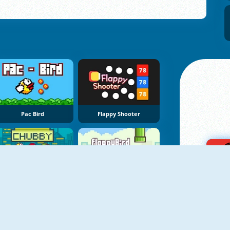
Pac Bird
Flappy Shooter
Chubby Birds
FlappyBird OG