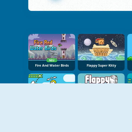
NEU
Fire And Water Birds
Flappy Super Kitty
Swing Copters
Flappy WOW