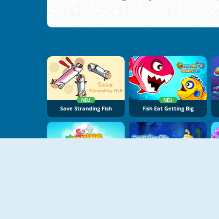
NEU
NEU
Save Stranding Fish
Fish Eat Getting Big
Deep Sea Fishing
Deep Sea Life Escape