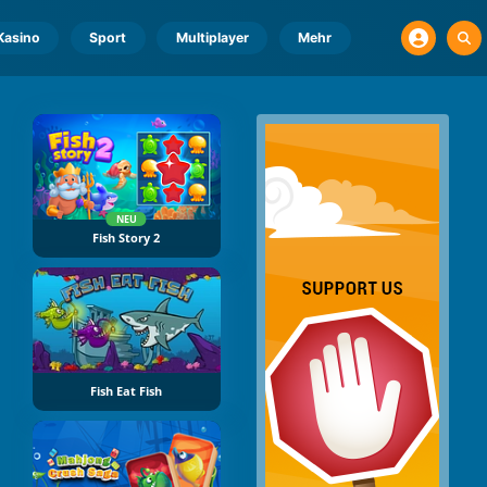
Kasino
Sport
Multiplayer
Mehr
NEU
Fish Story 2
Fish Eat Fish