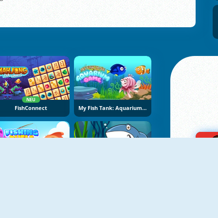
NEU
FishConnect
My Fish Tank: Aquarium Game
NEU
Fishing Duels
Sea Fishing