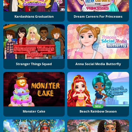
Kardashians Graduation
Dream Careers For Princesses
Stranger Things Squad
Anna Social Media Butterfly
NEU
Monster Cake
Beach Rainbow Season