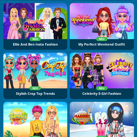
NEU
NEU
Ellie And Ben Insta Fashion
My Perfect Weekend Outfit
NEU
NEU
Stylish Crop Top Trends
Celebrity E-Girl Fashion