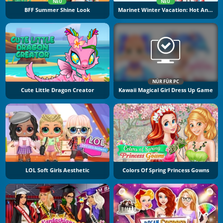
NEU
NEU
BFF Summer Shine Look
Marinet Winter Vacation: Hot And Cold
NÜR FÜR PC
Cute Little Dragon Creator
Kawaii Magical Girl Dress Up Game
LOL Soft Girls Aesthetic
Colors Of Spring Princess Gowns