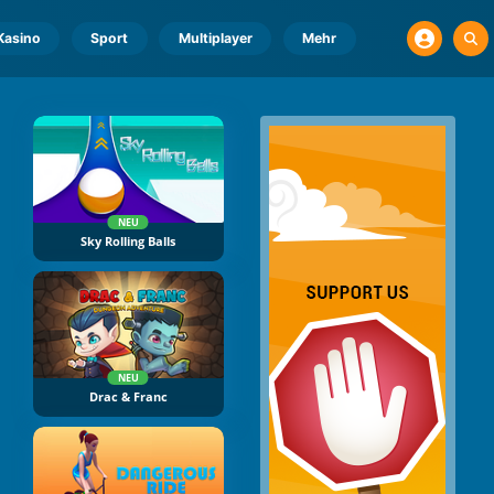
Kasino
Sport
Multiplayer
Mehr
NEU
Sky Rolling Balls
NEU
Drac & Franc