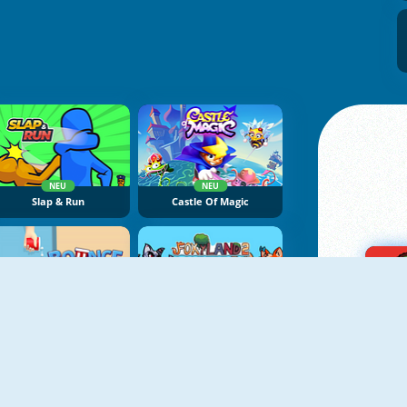
NEU
NEU
Slap & Run
Castle Of Magic
NEU
NEU
Bounce And Collect Online
Foxy Land 2