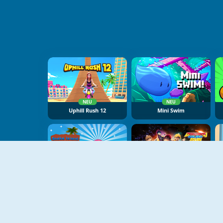
NEU
NEU
Uphill Rush 12
Mini Swim
NEU
NEU
Snake Island 3D
BoBoiBoy Galaxy Run