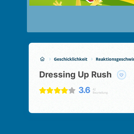
Geschicklichkeit
Reaktionsgeschwi
Dressing Up Rush
3.6
42
Beurteilung