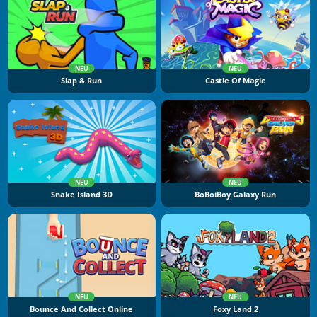
NEU
NEU
Slap & Run
Castle Of Magic
NEU
NEU
Snake Island 3D
BoBoiBoy Galaxy Run
NEU
NEU
Bounce And Collect Online
Foxy Land 2