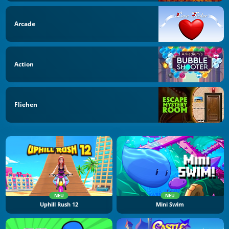
Arcade
Action
Fliehen
NEU
NEU
Uphill Rush 12
Mini Swim