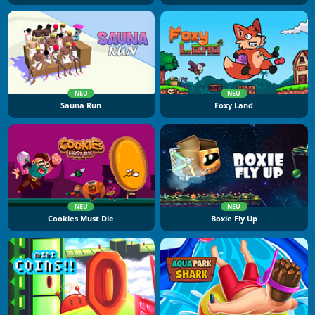
NEU
NEU
Sauna Run
Foxy Land
NEU
NEU
Cookies Must Die
Boxie Fly Up