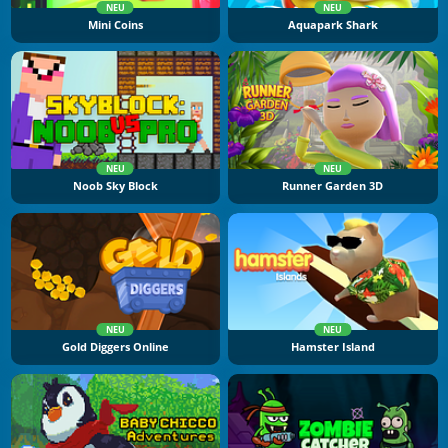
NEU
NEU
Mini Coins
Aquapark Shark
NEU
NEU
Noob Sky Block
Runner Garden 3D
NEU
NEU
Gold Diggers Online
Hamster Island