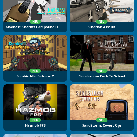
NEU
NEU
Madness: Sheriffs Compound Official
Siberian Assault
NEU
NEU
Zombie Idle Defense 2
Slenderman Back To School
NEU
NEU
Hazmob FPS
SandStorm: Covert Ops