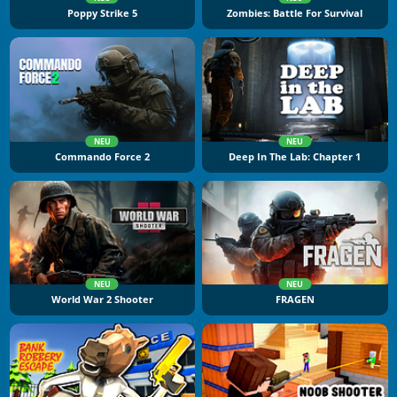
Poppy Strike 5
Zombies: Battle For Survival
NEU
NEU
Commando Force 2
Deep In The Lab: Chapter 1
NEU
NEU
World War 2 Shooter
FRAGEN