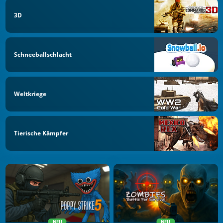
3D
Schneeballschlacht
Weltkriege
Tierische Kämpfer
NEU
NEU