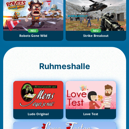
NEU
NEU
Robots Gone Wild
Strike Breakout
Ruhmeshalle
Ludo Original
Love Test