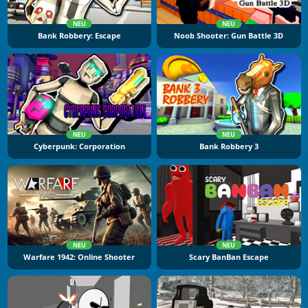
NEU
NEU
Bank Robbery: Escape
Noob Shooter: Gun Battle 3D
NEU
NEU
Cyberpunk: Corporation
Bank Robbery 3
NEU
NEU
Warfare 1942: Online Shooter
Scary BanBan Escape