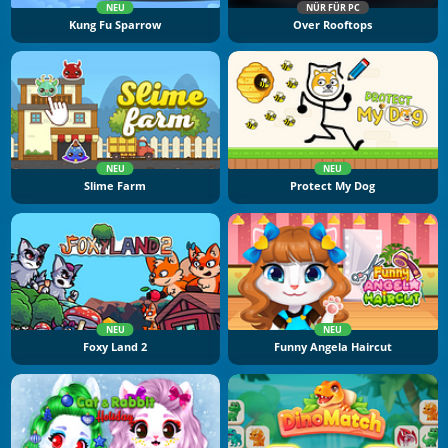
NEU
NÜR FÜR PC
Kung Fu Sparrow
Over Rooftops
NEU
NEU
Slime Farm
Protect My Dog
NEU
NEU
Foxy Land 2
Funny Angela Haircut