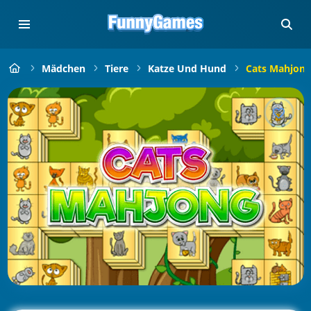
Mädchen
Tiere
Katze Und Hund
Cats Mahjong