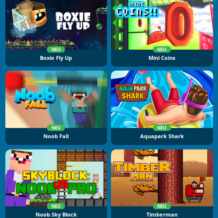
NEU
NEU
Boxie Fly Up
Mini Coins
NEU
NEU
Noob Fall
Aquapark Shark
NEU
NEU
Noob Sky Block
Timberman