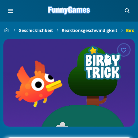
Geschicklichkeit
Reaktionsgeschwindigkeit
Birdy