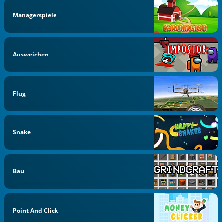
Managerspiele
Ausweichen
Flug
Snake
Bau
Point And Click